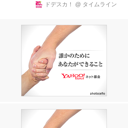
市。 三重県民に聞いた「住みたい街ラ
ドデスカ！
@
タイムライン
ンキング」でも、津市や名古屋市を抑
え、見事1位に輝くなど、今注目され
ている街の一つです。 そこで今回の
「あらゆるサーチ」では、三重県四日
市市のあるあるを調査してきました。
さっそく四日市の街の皆さんに、地元
あるあるを聞いたところ、お祭りで小
さい子が見ると必ず泣く「大入道（お
にゅうどう）」というからくり人形が
あることが判明！ 「お祭りで大入道を
見て大泣きしました」「怖いですよ」
四日市の子ども達を恐怖のどん底に陥
れる巨大...