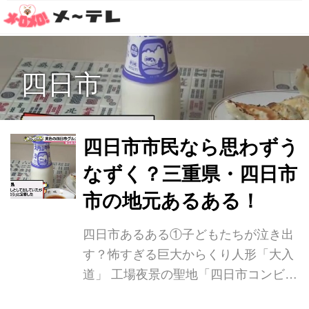
四日市
四日市市民なら思わずう
なずく？三重県・四日市
市の地元あるある！
四日市あるある①子どもたちが泣き出
す？怖すぎる巨大からくり人形「大入
道」 工場夜景の聖地「四日市コンビナ
ート」があり、観光でも人気の四日