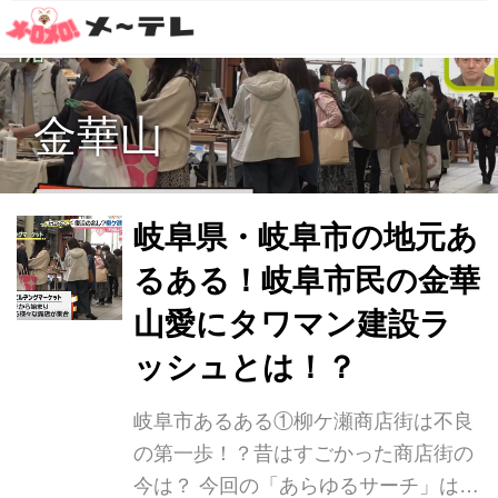
金華山
岐阜県・岐阜市の地元あ
るある！岐阜市民の金華
山愛にタワマン建設ラ
ッシュとは！？
岐阜市あるある①柳ケ瀬商店街は不良
の第一歩！？昔はすごかった商店街の
今は？ 今回の「あらゆるサーチ」は、