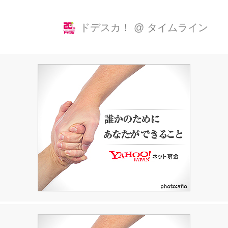
東海3県の地元あるある第26弾！ ● 花
粉症の人が多い(男性)都道府県ランキ
ドデスカ！
@
タイムライン
ング第1位 ● 日焼け止めをあまり塗り
直さない都道府県ランキング第1位漢
● 字で書けない都道府県ランキング第
2位 と、なんとも地味なランキングで
上位に入っている岐阜県の県庁所在
地、岐阜市の地元あるあるを調査して
きました！ さっそく街中で、岐阜市の
あるあるについて市民の皆さんに聞い
てみることに。 「子どものころに柳ケ
瀬に出てくとあかん！て怒られた。ゲ
ーセンとか色々あって不良の第一歩み
たいに思われていた。」 今か...