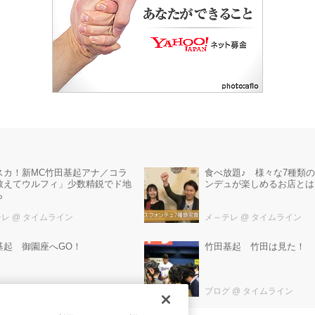
スカ！新MC竹田基起アナ／コラ
食べ放題♪ 様々な7種類
教えてウルフィ」少数精鋭でド地
ンデュが楽しめるお店とは
ら
テレ
@ タイムライン
メ～テレ
@ タイムライン
基起 御園座へGO！
竹田基起 竹田は見た！
グ
@ タイムライン
ブログ
@ タイムライン