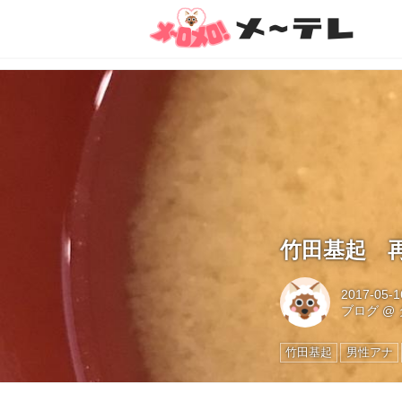
竹田基起 
2017-05-1
ブログ
@
竹田基起
男性アナ