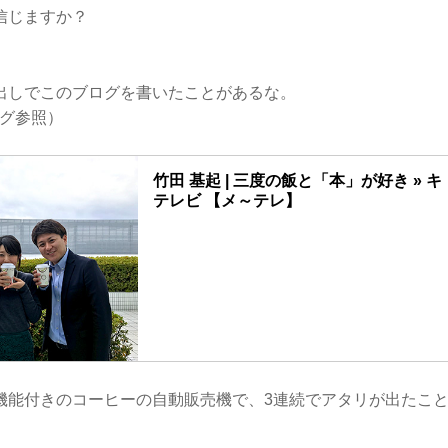
信じますか？
出しでこのブログを書いたことがあるな。
ブログ参照）
竹田 基起 | 三度の飯と「本」が好き » キ
テレビ 【メ～テレ】
機能付きのコーヒーの自動販売機で、3連続でアタリが出たこ