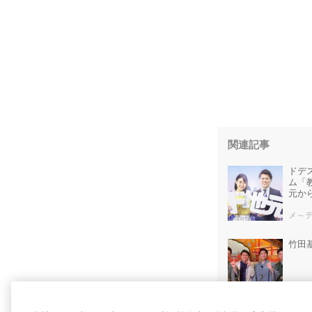
関連記事
ドデ
ム「
元か
メ～
竹田
ブロ