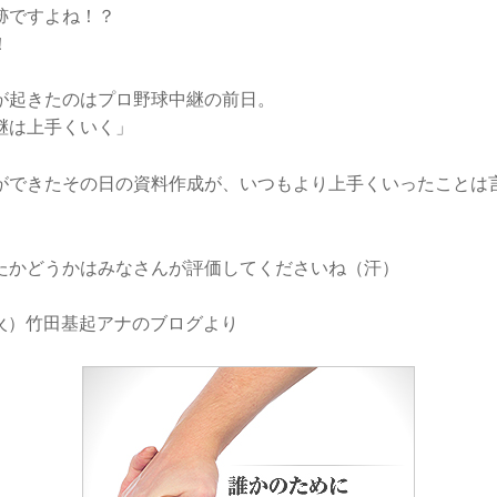
跡ですよね！？
！
が起きたのはプロ野球中継の前日。
継は上手くいく」
ができたその日の資料作成が、いつもより上手くいったことは
たかどうかはみなさんが評価してくださいね（汗）
日（火）竹田基起アナのブログより