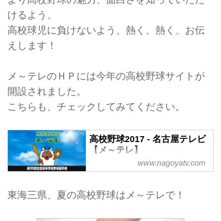
けるよう、
高校球児に負けないよう、熱く、熱く、お伝
えします！
メ～テレのＨＰには今年の高校野球サイトが
開設されました。
こちらも、チェックしてみてください。
高校野球2017 - 名古屋テレビ
【メ～テレ】
www.nagoyatv.com
第99回全国高校野球選手権大会。
愛知・岐阜・三重の3大会の白熱
する試合を速報。『高校野球はメ
東海三県、夏の高校野球はメ～テレで！
～テレ』。試合日程、トーナメン
ト表、ハイライト映像などを掲