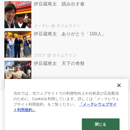
伊豆蔵将太 踏み出す春
メ～テレ
@ タイムライン
伊豆蔵将太 ありがとう「100人」
ブログ
@ タイムライン
伊豆蔵将太 天下の奇祭
ブログ
@ タイムライン
当社では、当ウェブサイトでの利便性向上や分析及び広告配信
のために、Cookieを利用しています。詳しくは「メ～テレウェ
ブサイト利用規約」をご覧ください。
「メ～テレウェブサイ
ト利用規約」
閉じる
© 2017- Nagoya Broadcasting Network All rights reserved.