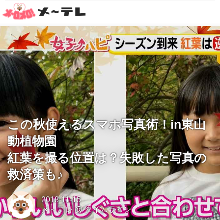
この秋使えるスマホ写真術！in東山
動植物園
紅葉を撮る位置は？失敗した写真の
救済策も♪
2018-11-15
メ～テレ
@
タイムライン