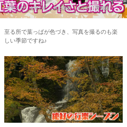
ドデスカ
女子ハピ
井上裕衣
スマホ
写真術
至る所で葉っぱが色づき、写真を撮るのも楽
しい季節ですね♪