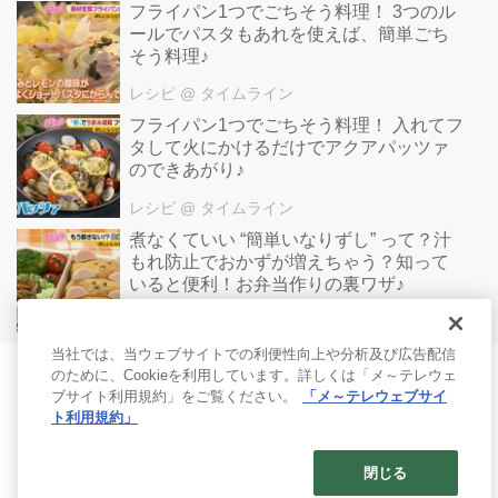
フライパン1つでごちそう料理！ 3つのル
ールでパスタもあれを使えば、簡単ごち
そう料理♪
レシピ
@ タイムライン
フライパン1つでごちそう料理！ 入れてフ
タして火にかけるだけでアクアパッツァ
のできあがり♪
レシピ
@ タイムライン
煮なくていい “簡単いなりずし” って？汁
もれ防止でおかずが増えちゃう？知って
いると便利！お弁当作りの裏ワザ♪
レシピ
@ タイムライン
当社では、当ウェブサイトでの利便性向上や分析及び広告配信
のために、Cookieを利用しています。詳しくは「メ～テレウェ
ブサイト利用規約」をご覧ください。
「メ～テレウェブサイ
ト利用規約」
閉じる
© 2017- Nagoya Broadcasting Network All rights reserved.