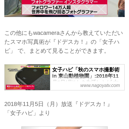
この他にもwacameraさんから教えていただい
たスマホ写真術が『ドデスカ！』の「女子ハ
ピ」 で、まとめて見ることができます。
女子ハピ「秋のスマホ撮影術
in 東山動植物園」:2018年11
月5日(月)|トク生活レシピ 女
www.nagoyatv.com
子ハピ|ドデスカ！-名古屋テ
レビ【メ～テレ】
2018年11月5日（月）放送『ドデスカ！』
「女子ハピ」より