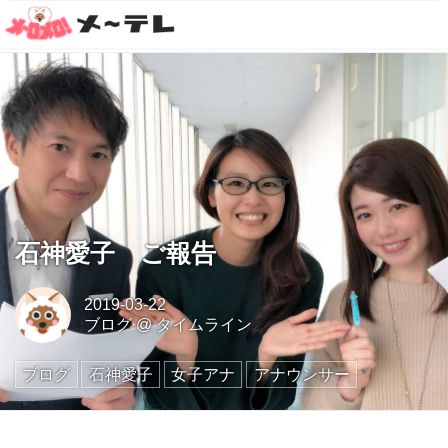
石神愛子 ご報告
2019-03-22
ブログ
@
タイムライン
ブログ
石神愛子
女子アナ
アナウンサー