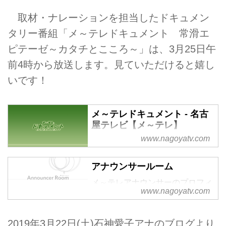
取材・ナレーションを担当したドキュメン
タリー番組「メ～テレドキュメント 常滑エ
ピテーゼ～カタチとこころ～」は、3月25日午
前4時から放送します。見ていただけると嬉し
いです！
メ～テレドキュメント - 名古
屋テレビ【メ～テレ】
www.nagoyatv.com
メ～テレ制作の本格派ドキュメン
タリー。制作スタッフの思いは
「スタッフのつぶやき」で見るこ
アナウンサールーム
とが出来ます。
メ～テレアナウンサーのプロフィ
www.nagoyatv.com
ールページです。
2019年3月22日(土)石神愛子アナのブログより