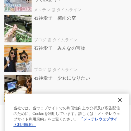
メ～テレ
@ タイムライン
石神愛子 梅雨の空
ブログ
@ タイムライン
石神愛子 みんなの宝物
ブログ
@ タイムライン
石神愛子 少女になりたい
ブログ
@ タイムライン
当社では、当ウェブサイトでの利便性向上や分析及び広告配信
のために、Cookieを利用しています。詳しくは「メ～テレウェ
ブサイト利用規約」をご覧ください。
「メ～テレウェブサイ
ト利用規約」