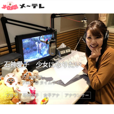
石神愛子 少女になりたい
2019-04-25
ブログ
@
タイムライン
ブログ
石神愛子
女子アナ
アナウンサー