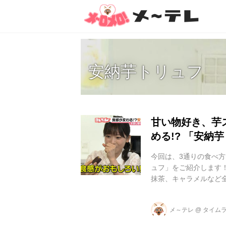
安納芋トリュフ
甘い物好き、芋
める!? 「安納
今回は、3通りの食べ方
ュフ」をご紹介します！
抹茶、キャラメルなど全
の種子島産の安納芋。
いるんです！ 楽天市場
メ～テレ
@
タイム
のは大阪にある「スイ
由は、3通りの食べ方が