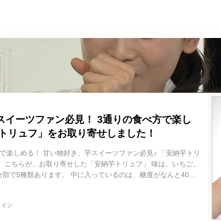
スイーツファン必見！ 3通りの食べ方で楽し
芋トリュフ」をお取り寄せしました！
で楽しめる！ 甘い物好き、芋スイーツファン必見♪ 「安納芋トリ
 こちらが、お取り寄せした「安納芋トリュフ」 味は、いちご、
部で5種類あります。 中に入っているのは、糖度がなんと40度
 この安納芋が、なめらかなベルギーチョコでコーティングされて
のスイーツ部門で1位になったこともある人気商品です♪ 手がけた
ライン
ーツファクトリー・スリーズ」 安納芋トリュフが人気になった理
あるからだそうなんです。 その食べ方とは…？ まず、冷やして