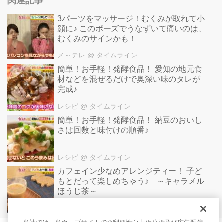
関連記事
3パーツをマッサージ！むくみが取れて小
顔に♪ このポーズでうなずいて痛いのは、
むくみのサインかも！
メ～テレ
@ タイムライン
簡単！お手軽！発酵食品！ 愛知の地元食
材などを混ぜるだけで奥深い味のタレが
完成♪
レシピ
@ タイムライン
簡単！お手軽！発酵食品！ 納豆のおいし
さは回数と味付けの順番♪
レシピ
@ タイムライン
カフェイン少なめアレンジティー！ 子ど
もとだって楽しめちゃう♪ ～キャラメル
ほうじ茶～
レシピ
@ タイムライン