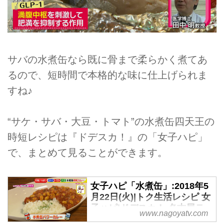
サバの水煮缶なら既に骨まで柔らかく煮てあ
るので、短時間で本格的な味に仕上げられま
すね♪
“サケ・サバ・大豆・トマト”の水煮缶四天王の
時短レシピは『ドデスカ！』の「女子ハピ」
で、まとめて見ることができます。
女子ハピ「水煮缶」:2018年5
月22日(火)|トク生活レシピ 女
子ハピ|ドデスカ！-名古屋テ
www.nagoyatv.com
レビ【メ～テレ】