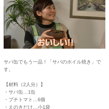
サバ缶でもう一品！「サバのホイル焼き」で
す。
【材料（2人分）】
・サバ缶…1缶
・プチトマト…6個
・えのきだけ…小1袋