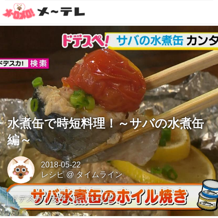
水煮缶で時短料理！～サバの水煮缶
編～
2018-05-22
レシピ
@
タイムライン
ドデスカ
女子ハピ
レシピ