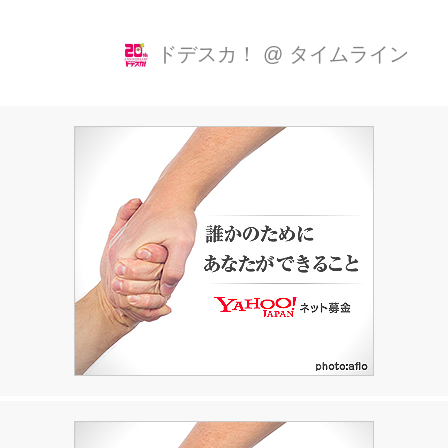
巷では大論争が巻き起こっています。
その具材とは…そう！東海地方のご当
ドデスカ！
@
タイムライン
地食材「角麩」。 そこで今回の「あら
ゆるサーチ」では「すき焼きに角麩を
入れる派？入れない派？」を大調査し
ます。 そもそも「角麩」とは一体何な
のでしょうか？ 名古屋・西区にある、
麩の専門店「麩柳（ふりゅう）商店」
で聞いてみました。 専務の新井智久さ
んによると、麩は元々中国から日本に
伝わったそう。 江戸時代には全国に知
られるようになり、次第に独特な変化
を遂げたんだとか！ 特に、京都で生ま
れた京生麩は、全国的に有名です。 ...