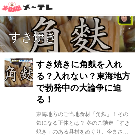
すき焼き
すき焼きに角麩を入れ
る？入れない？東海地方
で勃発中の大論争に迫
る！
東海地方のご当地食材「角麩」！その
気になる正体とは？ 冬のご馳走「すき
焼き」のある具材をめぐり、今まさに