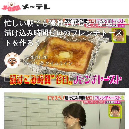
忙しい朝でも優雅な朝食を♪ 絶品！
漬け込み時間ゼロのフレンチトース
トを作ろう
2020-11-26
レシピ
@
タイムライン
ドデスカ
ドデスペ
レシピ
西尾奈々美