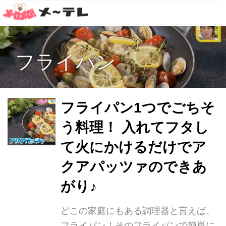
フライパン
フライパン1つでごちそ
う料理！ 入れてフタし
て火にかけるだけでア
クアパッツァのできあ
がり♪
どこの家庭にもある調理器と言えば、
フライパン！そのフライパンで簡単に