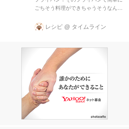
ごちそう料理ができちゃうそうなんで
す。 教えていただくのは、簡単に作れ
るレシピで有名な料理家の上島亜紀さ
レシピ
@
タイムライン
ん。しかもオシャレなごちそう料理代
表の「アクアパッツァ」をフライパン
で作ってしまうんです。 【材料】(2人
前) ・白身魚の切り身(1切れ100g以上)
…2枚 ・あさり(大きめ)…10個 ・たま
ねぎ…1/2個 ・セロリ…1/2本 ・プチト
マト…8個 ・オリーブ(グリーン種無
し)…6粒 ・レモン…1個 ・白ワイン…
50ml ・塩、コショウ…適量 ・オリー
ブオイル…大さじ1 ・小麦粉…小さじ2
・フレッシュタイムもしくはロー...