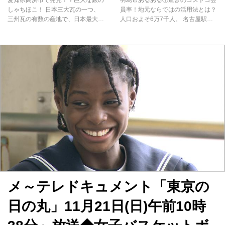
しゃちほこ！ 日本三大瓦の一つ、
員率！地元ならではの活用法とは？
三州瓦の有数の産地で、日本最大の
人口およそ6万7千人。 名古屋駅か
生産量をほこる愛知県高浜市。ここ
ら新幹線でたったの13分で到着する
にある、日本で唯一の「瓦」をテー
羽島市は、岐阜県内で唯一新幹線が
マにした美術館「高浜市やきものの
停まる街として知られています。
里 かわら美術館」にマチQがやって
そこで今回の「あらゆるサーチ」で
きました。 そして、かわら美術館
は、そんな岐阜県羽島市の地元ある
の入り口にそびえ立つ巨大オブジェ
あるを調査してきました。 さっそ
こそ、瓦の街として有名な高浜市の
く街中で羽島の一番の魅力を聞いて
名物、銀のしゃちほこです！ 左右
みたところ「コストコ」と即答する
にどんと構えた銀のしゃちほこ。す
市民の皆さん。 2016年にオープン
ごい迫力です・・・。道行く人の目
した「コストコ 岐阜羽島倉庫店」
を釘付けにしてしまうこと間違いな
は、岐阜羽島インターチェンジを降
しですね！ しゃちほこと言えば、
りてすぐの好立地にあり、今なお人
名古屋城のしゃちほこが有名なこと
気は健在です！ 「僕らの近所の奥
もあり、金色の姿を思い浮かべる方
さんは、朝にコストコを散歩して
も多いのではないでしょうか。一
る。雨降ってもいいがね。」 なん
方、かわら美術館の...
と、広いコ...
メ～テレドキュメント「東京の
日の丸」11月21日(日)午前10時