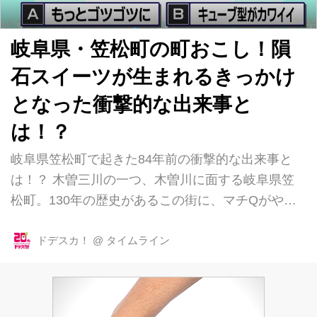
岐阜県・笠松町の町おこし！隕
石スイーツが生まれるきっかけ
となった衝撃的な出来事と
は！？
岐阜県笠松町で起きた84年前の衝撃的な出来事と
は！？ 木曽三川の一つ、木曽川に面する岐阜県笠
松町。130年の歴史があるこの街に、マチQがやっ
てきました！ 笠松町では、84年前に、ある衝撃的
な出来事が起こったんだそう！ それが・・・隕石
ドデスカ！
@
タイムライン
の落下です！ 当時の状況に詳しい笠松町在住の箕
浦高之さんによると、1938年(昭和13年)3月31日、
ドンというすごい音と共に、箕浦さんの祖父の家の