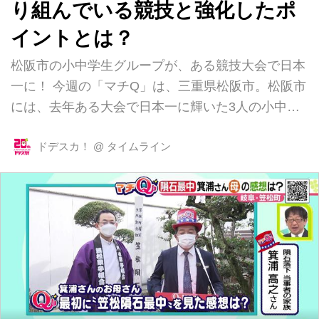
り組んでいる競技と強化したポ
イントとは？
松阪市の小中学生グループが、ある競技大会で日本
一に！ 今週の「マチQ」は、三重県松阪市。松阪市
には、去年ある大会で日本一に輝いた3人の小中学
生がいるんです。何の日本一かというと… それ
は、エアロビクス！踊っているのは市内の小中学校
ドデスカ！
@
タイムライン
に通う川北紗羽さん（小6）と北川真帆さん（中
2）、そして西村梨央さん（小6）のチーム「AK
Aero Challenger」。週に3回、市内のダンス教室に
通っている3人は、去年9月に開かれた「全国こども
チャレンジカップ」エアロビクス部門にエントリー
しました。 一番年上の北川真帆さんは、中学校で
卓球部のキャプテンも務めながら練習に励んだと言
います。部活から帰ってき...