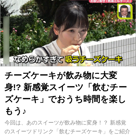
ゃね」とは、いなべ市の方言で「あ
は、糖度がなんと40度の種子島産の
りがとうね」の意味。実はこちら、
安納芋。 この安納芋が、なめらか
廃校になった小学校を利用したカフ
なベルギーチョコでコーティングさ
ェなんです。 隣接する体育館の中
れているんです！ 楽天市場のスイ
には、マットやボール、トランポリ
ーツ部門で1位になったこともある
ンなど様々な遊具が置かれていま
人気商品です♪ 手がけたのは大阪に
す。2階から1階まで一気にすべり降
ある「スイーツファクトリー・スリ
りる巨大すべり台や本格的なクライ
ーズ」 安納芋トリュフが人気にな
ミングウォールなど、子供たちが大
った理由は、3通りの食べ方がある
喜びしそうな遊具がいっぱい！ こ
からだそうなんです。 その食べ方
んな大型遊具が地域の体育館にある
とは…？ まず、冷やして食べてみ
なんて、わく...
ると…？ チ...
チーズケーキが飲み物に大変
身!? 新感覚スイーツ「飲むチー
ズケーキ」でおうち時間を楽し
もう♪
今回は、あのスイーツが飲み物に変身！？ 新感覚
のスイーツドリンク「飲むチーズケーキ」をご紹介