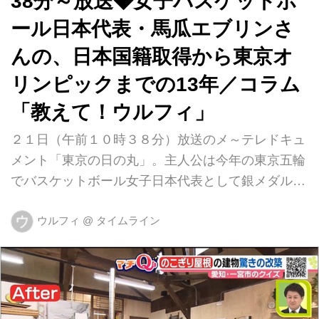
38分～放送◆女子バスケットボ
ール日本代表・馬瓜エブリンさ
んの、日本国籍取得から東京オ
リンピックまでの13年／コラム
「教えて！ウルフィ」
２１日（午前１０時３８分）放送のメ～テレドキュ
メント「東京の日の丸」。主人公は今年の東京五輪
でバスケットボール女子日本代表として銀メダル獲
得に貢献した馬瓜（まうり）エブリンさん（２６）
ウ
です。選手としての活躍はもとより、持ち前の「ト
ウルフィ
@
タイムライン
ーク力」が評判となり五輪後はテレビのバラエティ
ー番組ですっかり「売れっ子」になっているので、
ご存じの方も多いのではないでしょうか。 エブリ
ンさんはガーナ人の両親のもと愛知県豊橋市で生ま