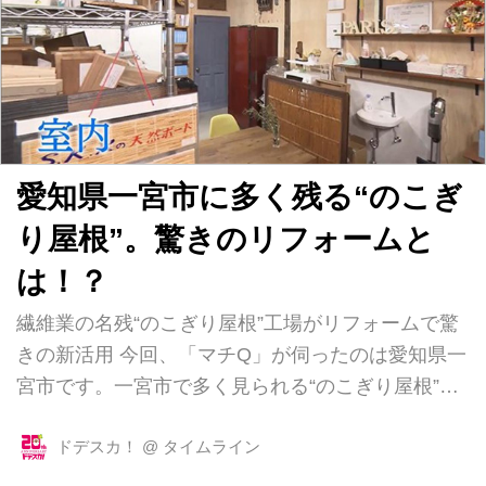
れ、小中学生時代を東郷町で過ごしました。メ～テ
レ取材班は彼女が１３歳、中学１年の時から取材を
続けています。中学校の校長室で初めて会った時、
彼女の礼儀正しさと、強い意思を感じさせるま...
愛知県一宮市に多く残る“のこぎ
り屋根”。驚きのリフォームと
は！？
繊維業の名残“のこぎり屋根”工場がリフォームで驚
きの新活用 今回、「マチQ」が伺ったのは愛知県一
宮市です。一宮市で多く見られる“のこぎり屋根”の
建物について、最近ある変化が起きているのだそう
です。 一宮市では、昔から繊維業が盛ん。繊維の
ドデスカ！
@
タイムライン
製造は、のこぎり屋根と呼ばれる伝統的な形の建物