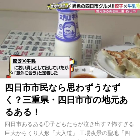
で行われていました。実は一宮は、全国でもトップ
レベルでのこぎり屋根の建物が多く現存していて、
その数は約2000棟。さらに現在のこぎり屋根の建物
はオシャレなカフェになったり、なんと壁がスケル
トンになったり。続々と驚きのリフォームを遂げて
いるんです。 そんな中、のこぎり屋根の建物が昔
から好きだったという、一宮市で働...
四日市市民なら思わずうなず
く？三重県・四日市市の地元あ
るある！
四日市あるある①子どもたちが泣き出す？怖すぎる
巨大からくり人形「大入道」 工場夜景の聖地「四