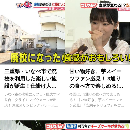
で、リモコンの音声切り替えボタン
い！」「10個以上食べられそう！」
を「副音声」にすると聞くことがで
と溺愛されている名古屋めしのひと
きます。「ウドちゃんの旅してゴメ
つです。そんな天むすですが、実
ン」（旅ゴメ、毎週日曜午後４時５
は、こんな声が… 「海苔がビロ～
５分）では、聴覚障がいの方などの
ンってなる」「嚙み切れない」 そ
ための「字幕放送」のほか、解説放
う、小さなボディとかわいらしいフ
送も制作。より多くの方々に番組を
ォルムの天むすですが、見かけによ
楽しんでいただけるよう、放送のバ
らず「食べにくい」という声も多か
リアフリー化に努めています。 主
ったんです…！（涙） 「天むすど
音声の隙間に入れるのが原則で、何
う攻める？」「何口で食べる？」街
を優先に説明するかは毎回皆で頭を
の声を徹底リサーチ！ そこで「あ
悩ませています。特に多く触れるよ
らゆるサーチ」は、天むすを食べる
う意識しているのが「色」なんで
街の人の様子を大調査！ やはり皆
三重県・いなべ市で廃
甘い物好き、芋スイー
す。ウドちゃんが訪れ...
さん、天むすの海苔...
校を利用した楽しい施
ツファン必見！ 3通り
設が誕生！仕掛け人の
の食べ方で楽しめる!?
職業とは？
「安納芋トリュフ」を
いなべ市の廃校にカフェ・巨大すべ
今回は、3通りの食べ方で楽しめ
お取り寄せしました！
り台・クライミングウォールが出
る！ 甘い物好き、芋スイーツファ
現！ 東京オリンピック バレーボー
ン必見♪ 「安納芋トリュフ」をご紹
ル男子日本代表 西田有志選手の出
介します！ こちらが、お取り寄せ
身地である三重県いなべ市。ここに
した「安納芋トリュフ」 味は、い
あるcafé「ういこっちゃね」にマチ
ちご、抹茶、キャラメルなど全部で
Ｑがやってきました！ 「ういこっち
5種類あります。 中に入っているの