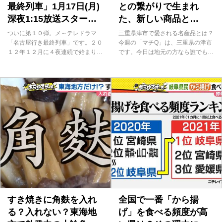
最終列車」1月17日(月)
との繋がりで生まれ
深夜1:15放送スター
た、新しい商品と
ト！／コラム「教え
は！？
ついに第１０弾。メ～テレドラマ
三重県津市で愛される名産品とは？
て！ウルフィ」
「名古屋行き最終列車」です。２０
今週の「マチQ」は、三重県の津市
１２年１２月に４夜連続で始まり、
です。今日は地元の方なら誰でも知
毎年連ドラやスピンオフを制作し、
る、津市の名産に関するクイズで
全６４話になりました。１０年前は
す。 古くは港町として栄えた、三
ドラマ制作が珍しかったのでとにか
重県津市。そんな津市で長く愛され
くお祭り騒ぎ。最終シーンの撮影で
続けているものが、おぼろタオル。
はカメラマンと「（楽しい撮影が）
日本に無地のタオルしかなかった明
もう終わっちゃう。寂しいね」と疲
治41年、柄を染める技術“おぼろ染
労困憊（こんぱい）の中で語り合っ
め”で初めて作られた、画期的なタ
たものです。 当時は１０年も続く
オルです。 おぼろタオルの森田壮
とは思いもしませんでした。昔から
さんによれば、変化を出すのがおぼ
メ～テレでドラマやバラエティーに
ろ染めの特徴なのだとか。水に濡ら
出てくれていた六角精児さんが「相
すと、乾いている部分の柄が鮮明に
棒」で有名になり、「今こそ鉄道ド
浮かび上がります。これが当時とし
ラマだ！」と始めたこの企画。六角
ては珍しい技術だったことから全国
さんや大杉漣さんの出演から次々素
で人気を集め、会社名も「おぼろタ
敵な俳優さんが加わり、「名古屋行
オル」にしちゃったそうです。 そ
すき焼きに角麩を入れ
全国で一番「から揚
き」の大きな魅力とな...
の品質について伺...
る？入れない？東海地
げ」を食べる頻度が高