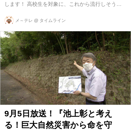
します！ 高校生を対象に、これから流行しそうだ
と思うものを調査したところ、2位にランクインし
たのが「飲むチーズケーキ」 そんな「飲むチーズ
メ～テレ
@
タイムライン
ケーキ」が、なんとお取り寄せできて、おうちでも
楽しめちゃうんです♪ 早速、南雲アナがお取り寄せ
してみました。小さな牛乳瓶に入っているようで
す…！ 牛乳瓶には「熱海温泉」の文字が…！？ 名
前は「ミルチーズ」 お取り寄せできるミルチーズ
は、全部で3種類あります。 販売しているのは、
2021年3月、温泉の町である静岡県熱海市にオープ
ンした「熱海ミルチーズ」 チーズスイ...
9月5日放送！『池上彰と考え
る！巨大自然災害から命を守