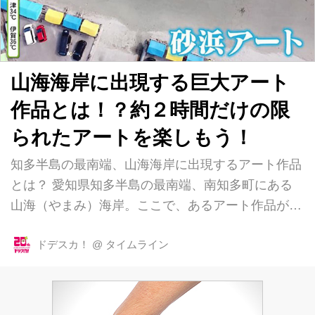
盛り土は地震でも崩れる可能性があるといいます。
「盛り土ってどんなところ？」「リスクはある...
山海海岸に出現する巨大アート
作品とは！？約２時間だけの限
られたアートを楽しもう！
知多半島の最南端、山海海岸に出現するアート作品
とは？ 愛知県知多半島の最南端、南知多町にある
山海（やまみ）海岸。ここで、あるアート作品が話
題になっていると聞いて、さっそくマチQが調査に
行ってきました！ 広大な砂浜にのびのびと描かれ
ドデスカ！
@
タイムライン
た何頭ものイルカたち。気持ちよさそうに泳いでい
る様子はまさに巨大なアート作品！ そう、話題に
なっているというのはこの砂浜アートのことだった