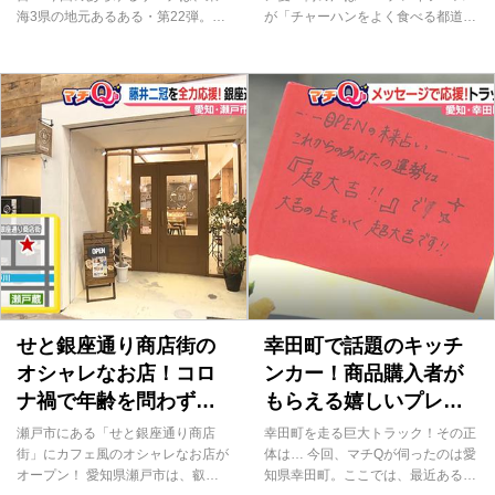
海3県の地元あるある・第22弾。訪
が「チャーハンをよく食べる都道府
れたのは、名古屋から1番近い島と
県別ランキング」を発表！中華料理
して知られる日間賀島（ひまかじ
店の数が日本一の東京都、中華街が
ま）です。 愛知県南知多町にある
ある神奈川県を押さえて上位を占め
日間賀島は、河和港から船で約20
たのは、石川県・三重県・滋賀県で
分。周囲5.5kmで、およそ1,900人
した。そこで今回の「あらゆるサー
が暮らしています。これだけ近けれ
チ」では、2位の三重県に注目し、
ば、観光にも訪れやすいのではない
三重県民がチャーハンを愛する謎に
でしょうか。そんな日間賀島には、
迫ります！ まずは、四日市市で、
地元民からも愛されるある名物があ
三重県が2位の「○○をよく食べる
りました。 それが、タコ！地元の
県」ランキングを見てもらい、一体
方々は「タコは命」「明石のタコよ
何のランキングなのかを予想しても
り美味しい」などと話します。 島
らいましたが、皆さん全く見当がつ
内には70軒ほどの民宿や飲食店があ
かない様子…。 それもそのはず！
りますが、その全店にタコのメニュ
普段の食生活の中で、一体何が珍し
ーがあるのだとか。また、町にはタ
いことかなんて、なかなかパッと思
せと銀座通り商店街の
幸田町で話題のキッチ
コの描かれ...
いつかないですよね...
オシャレなお店！コロ
ンカー！商品購入者が
ナ禍で年齢を問わず人
もらえる嬉しいプレゼ
気のサービスとは？
ントとは？
瀬戸市にある「せと銀座通り商店
幸田町を走る巨大トラック！その正
街」にカフェ風のオシャレなお店が
体は… 今回、マチQが伺ったのは愛
オープン！ 愛知県瀬戸市は、叡王
知県幸田町。ここでは、最近あると