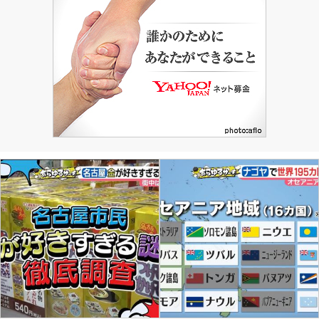
屋根瓦を突き破って隕石が落下！ 箕浦さんの祖父
は「これはひょっとして隕石じゃないか？」と直感
で思ったそう。落ちてきた隕石は、熱くてしばらく
触れなかったんだとか・・・。 まさか隕石が家の
中に落ちてくるなんて、一体誰...