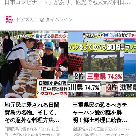
日市コンビナート」があり、観光でも人気の四日
市。 三重県民に聞いた「住みたい街ランキング」
でも、津市や名古屋市を抑え、見事1位に輝くな
ドデスカ！
@
タイムライン
ど、今注目されている街の一つです。 そこで今回
の「あらゆるサーチ」では、三重県四日市市のある
あるを調査してきました。 さっそく四日市の街の
皆さんに、地元あるあるを聞いたところ、お祭りで
小さい子が見ると必ず泣く「大入道（おにゅうど
う）」というからくり人形があることが判明！
「お祭りで大入道を見て大泣きしました」「怖いで
すよ」 四日市の子ども達を恐怖のどん底に陥れる
巨大...
地元民に愛される日間
三重県民の恐るべきチ
賀島の名物。そして、
ャーハン愛の謎を解
その意外な料理方法と
明！郷土料理に給食ま
は？
でチャーハンで溢れて
日間賀島で愛される「タコ」に注
全国2位を誇る三重県民のチャーハ
いる？
目！ 今回のあらゆるサーチは、東
ン愛！街の声は？ ニチレイフーズ