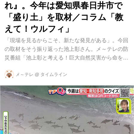
れ』。今年は愛知県春日井市で
「盛り土」を取材／コラム「教
えて！ウルフィ」
「現場を見るからこそ、新たな発見がある」。今回
の取材をそう振り返った池上彰さん。メ～テレの防
災番組「池上彰と考える！巨大自然災害から命を守
れ」の第１０弾が９月５日午後３時２８分から放送
されます。 番組では毎年、池上さんが東海３県の
メ～テレ
@
タイムライン
どこかに足を運び、現地を取材しています。今年の
「現場」は、愛知県春日井市。目的は「盛り土」の
取材です。春日井市には高度経済成長期、盛り土に
よって多くの住宅がつくられました。盛り土で頭に
浮かぶのが、７月に熱海で起きた土砂災害。発生源
とされる盛り土は違法性が疑われていますが、実は