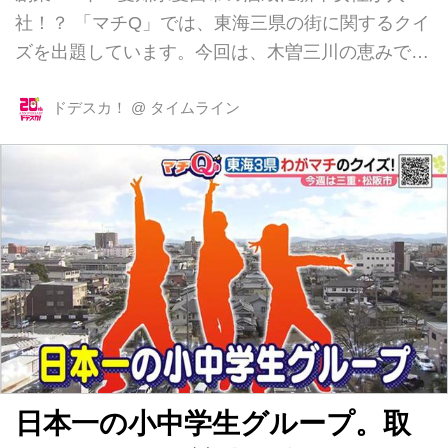
社！？ 「マチQ」では、東海三県の街に関するクイ
ズを出題しています。今回は、木曽三川の恵みで豊
かな水が流れる、愛知県愛西市にやってきました！
木曽三川のきれいな水を活かして、およそ180年酒
ドデスカ！
@
タイムライン
造りを営む、愛西市鷹場町の「水谷酒造」。 これ
までは、水谷酒造の5代目水谷政夫さんが、主に一
人で酒造りを行ってきました。 実はそこに、新た
な風をもたらした人がいるんです！ 「大学の最後
の研究では、日本酒を作る酵母の研究をしていまし
た」と語るのは、去年水谷酒造に入社した、名古屋
市在住の後藤実和さん。 新卒の女性が歴史ある水
谷酒造に入社するのは初めてなんだそう...
日本一の小中学生グループ。取