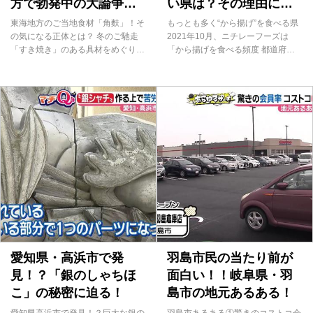
方で勃発中の大論争に
い県は？その理由に迫
迫る！
る！
東海地方のご当地食材「角麩」！そ
もっとも多く“から揚げ”を食べる県
の気になる正体とは？ 冬のご馳走
2021年10月、ニチレーフーズは
「すき焼き」のある具材をめぐり、
「から揚げを食べる頻度 都道府県
今まさに巷では大論争が巻き起こっ
別ランキング」を発表しました。こ
ています。 その具材とは…そう！
れによれば、1ヵ月に1回以上食べる
東海地方のご当地食材「角麩」。
人の割合がもっとも多いのは、岐阜
そこで今回の「あらゆるサーチ」で
県が1位（86.0%）結果だったとの
は「すき焼きに角麩を入れる派？入
ことです。 これには岐阜県民の方
れない派？」を大調査します。 そ
からも、驚きと共に「なんで？」と
もそも「角麩」とは一体何なのでし
疑問の声が出ました。「あらゆるサ
ょうか？ 名古屋・西区にある、麩
ーチ」では、なぜ岐阜県が全国1位
の専門店「麩柳（ふりゅう）商店」
になったのか、その謎について徹底
で聞いてみました。 専務の新井智
調査します！ なんと順位が昨年42
久さんによると、麩は元々中国から
位からのジャンプアップ！ 岐阜県
日本に伝わったそう。 江戸時代に
民の方々にお話を伺ってみると、か
は全国に知られるようになり、次第
ら揚げは皆さん大好物の様子。「昨
に独特な変化を遂げたんだとか！
日やおとといも買った」「週1回は
特に、京都で生まれた京生麩は、全
平均で食べている」「食べ物の中で
愛知県・高浜市で発
羽島市民の当たり前が
国的に有名です。 ...
1番...
見！？「銀のしゃちほ
面白い！！岐阜県・羽
こ」の秘密に迫る！
島市の地元あるある！
愛知県高浜市で発見！？巨大な銀の
羽島市あるある①驚きのコストコ会