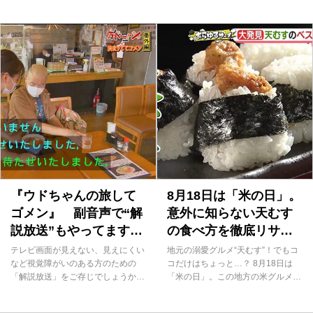
戦を終えて史上最年少で三冠に輝い
っても大きなものが話題を集めてい
た藤井聡太さんを生んだ町。今回、
ます。 それが、こちらの大型トラ
「マチQ」は藤井聡太三冠を全力応
ック！この日はスーパーの駐車場に
援していることで知られる、「せと
やってきました。これは遠くからで
銀座通り商店街」に伺いました！
も目立ちそう。重さはなんと8.7tも
その銀座通り商店街に、カフェのよ
あるそうで、普通乗用車の2倍はあ
うなオシャレなお店が。何のお店な
ろうかという迫力です。 実はこの
のか入ってみると、なんと陶芸がで
トラックは、車内で調理ができるキ
きる陶芸ショップでした。こちら
ッチンカーなんです！広い調理場が
は、2020年6月にオープンした
設けられていて、米を炊く釜など充
「CONERU」。手ぶらで陶芸体験
実の設備が備わっています。 この
ができるほか、地元・瀬戸産の粘土
トラックは、幸田町の人気店
を販売しているお店なんです！ オ
「cafeOPEN」の移動販売車。オー
ーナーは粘土メーカーの5代目！店
ナーの伊藤伸太郎さんが昨年11月、
舗オープンに向けた思いとは…？
なんと1,200万円をかけて特注でつ
『ウドちゃんの旅して
8月18日は「米の日」。
代表の牧さんは、瀬戸...
くった...
ゴメン』 副音声で“解
意外に知らない天むす
説放送”もやってます！
の食べ方を徹底リサー
／コラム「教えて！ウ
チ！
テレビ画面が見えない、見えにくい
地元の溺愛グルメ“天むす”！でもコ
ルフィ」
など視覚障がいのある方のための
コだけはちょっと…？ 8月18日は
「解説放送」をご存じでしょうか？
「米の日」。この地方の米グルメと
情景や出演者の表情など映像に関す
言えば…そう、天むす！ 地元の
る説明をナレーションで伝えるもの
人々からも「ちいさくって美味し