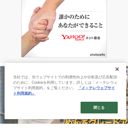
んです。 描いた人に直撃取材。描いた理由は、ま
さかの「趣味」！ この砂浜アートを描いたのは、
三重県菰野（こもの）町在住の柵山（さくやま）直
之さん。 なんとこれらは柵山さんが趣味で描いて
いるものなんだとか！月に３回ほど山海海岸を...
当社では、当ウェブサイトでの利便性向上や分析及び広告配信
のために、Cookieを利用しています。詳しくは「メ～テレウェ
ブサイト利用規約」をご覧ください。
「メ～テレウェブサイ
ト利用規約」
閉じる