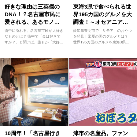
好きな理由は三英傑の
東海3県で食べられる世
DNA！？名古屋市民に
界195カ国のグルメを大
愛される、あるモノと
調査！～オセアニア地
は
域編～
街中に溢れる、名古屋市民が大好き
愛知県豊明市で「サモア」のおやつ
なものとは？ 街中で「金は好きで
を発見！常夏の国のグルメとは？
すか？」と聞けば、誰もが「大好き
世界195カ国のグルメを東海3県で
です」と即答する名古屋市民。体で
すべて食べられるのか調査している
表現して欲しいと言えば、両手を伸
この企画。 2021年12月の放送で
ばして「これくらい」と大きな円を
は、アジア地域21カ国中、ブルネイ
描く男性もいるほど。タクシーにオ
以外の20カ国のグルメを制覇するこ
ブジェ、しゃちほこ、時計、ポス
とができました！ そこで今回の
ト、さらにソフトクリームの上に
「あらゆるサーチ」では、名古屋を
も…名古屋市内には金が溢れていま
中心に東海3県で食べられるオセア
す。 さらに名古屋で開催する黄金
ニア地域のグルメを大調査します。
展は、全国でもトップレベルの売り
まずは、馴染みのある5カ国と、料
上げを誇るのだとか。今回の「あら
理を提供しているお店・メニューを
ゆるサーチ」は、なぜ名古屋市民は
ザザッとご紹介！ ・オーストラリ
金を好き過ぎるのか！？その謎を徹
ア：「ザ・ロック オージースポー
底調査しました！ タクシー会社が
ツバー＆グリル」の「クロコダイ
50周年記念で1台だけの特別なタク
ル・ナゲット」と「カンガルー・ス
シーを運行 実際に名古屋市民の皆
キューワー」 ・ニュージーラン
10周年！「名古屋行き
津市の名産品。ファン
さんに金について聞い...
ド：「コート...