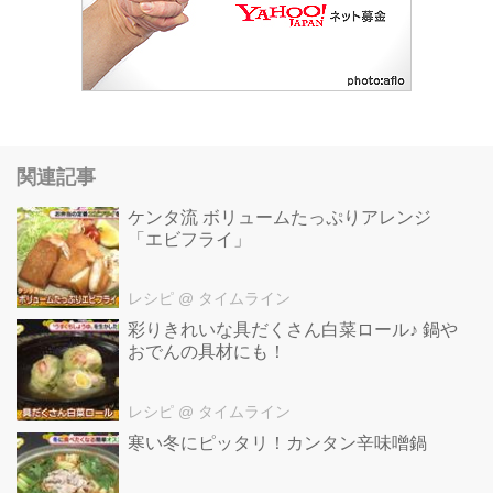
関連記事
ケンタ流 ボリュームたっぷりアレンジ
「エビフライ」
レシピ
@ タイムライン
彩りきれいな具だくさん白菜ロール♪ 鍋や
おでんの具材にも！
レシピ
@ タイムライン
寒い冬にピッタリ！カンタン辛味噌鍋