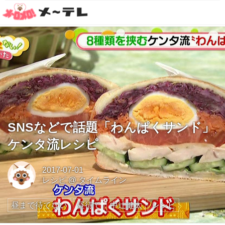
SNSなどで話題「わんぱくサンド」
ケンタ流レシピ
2017-07-01
レシピ
@
タイムライン
昼まで待てない
昼待て
中辻健太
レシピ