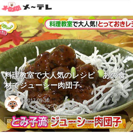
料理教室で大人気のレシピ あの食
材でジューシー肉団子
2017-09-30
レシピ
@
タイムライン
昼まで待てない
昼待て
レシピ
関とみ子