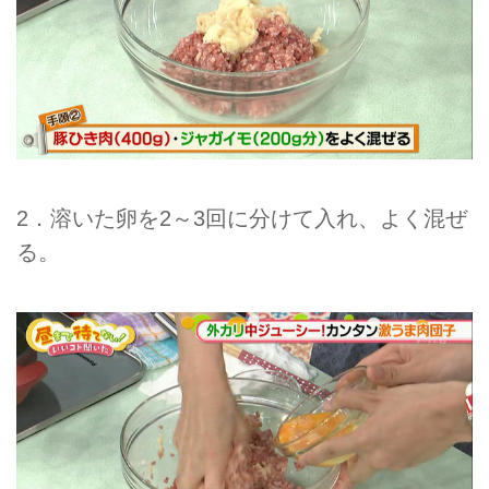
2．溶いた卵を2～3回に分けて入れ、よく混ぜ
る。