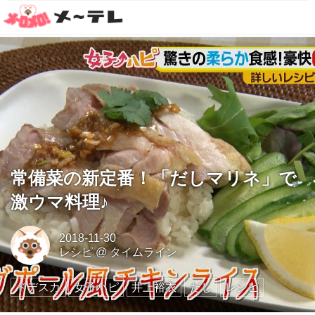
常備菜の新定番！「だしマリネ」で
激ウマ料理♪
2018-11-30
レシピ
@
タイムライン
ドデスカ
女子ハピ
井上裕衣
だし
レシピ