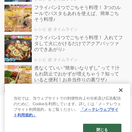
フライパン1つでごちそう料理！ 3つのル
ールでパスタもあれを使えば、簡単ごち
そう料理♪
レシピ
@ タイムライン
フライパン1つでごちそう料理！ 入れてフ
タして火にかけるだけでアクアパッツァ
のできあがり♪
レシピ
@ タイムライン
煮なくていい “簡単いなりずし” って？汁
もれ防止でおかずが増えちゃう？知って
いると便利！お弁当作りの裏ワザ♪
レシピ
@ タイムライン
当社では、当ウェブサイトでの利便性向上や分析及び広告配信
のために、Cookieを利用しています。詳しくは「メ～テレウェ
ブサイト利用規約」をご覧ください。
「メ～テレウェブサイ
ト利用規約」
閉じる
© 2017- Nagoya Broadcasting Network All rights reserved.