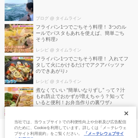
ブログ
@ タイムライン
フライパン1つでごちそう料理！ 3つのル
ールでパスタもあれを使えば、簡単ごち
そう料理♪
レシピ
@ タイムライン
フライパン1つでごちそう料理！ 入れてフ
タして火にかけるだけでアクアパッツァ
のできあがり♪
レシピ
@ タイムライン
煮なくていい “簡単いなりずし” って？汁
もれ防止でおかずが増えちゃう？知って
いると便利！お弁当作りの裏ワザ♪
レシピ
@ タイムライン
当社では、当ウェブサイトでの利便性向上や分析及び広告配信
のために、Cookieを利用しています。詳しくは「メ～テレウェ
ブサイト利用規約」をご覧ください。
「メ～テレウェブサイ