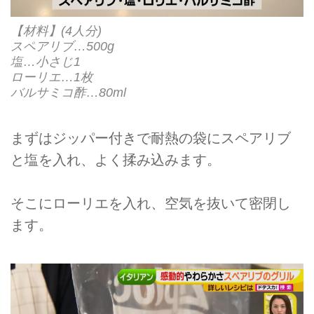
【材料】(4人分)
スペアリブ…500g
塩…小さじ1
ローリエ…1枚
バルサミコ酢…80ml
まずはジッパー付きで耐熱の袋にスペアリブ
と塩を入れ、よく揉み込みます。
そこにローリエを入れ、空気を抜いて密閉し
ます。