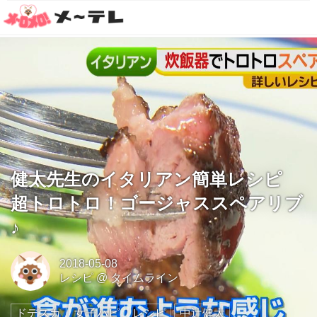
健太先生のイタリアン簡単レシピ
超トロトロ！ゴージャススペアリブ
♪
2018-05-08
レシピ
@
タイムライン
ドデスカ
女子ハピ
レシピ
中辻健太